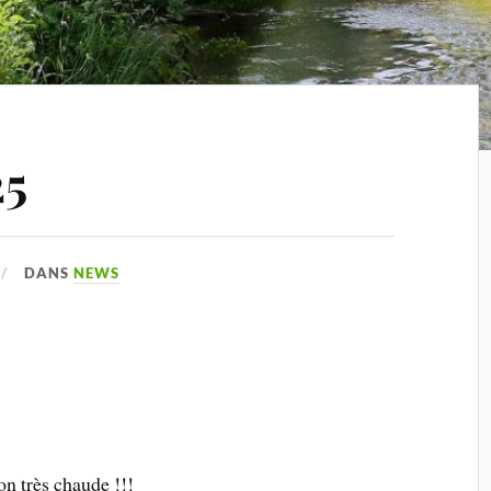
25
DANS
NEWS
ion très chaude !!!