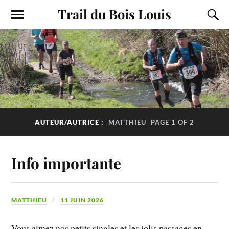
Trail du Bois Louis
AUTEUR/AUTRICE :
MATTHIEU
PAGE 1 OF 2
Info importante
MATTHIEU
11 JUIN 2026
Vous aimez nos petits singles et les jolis passages en