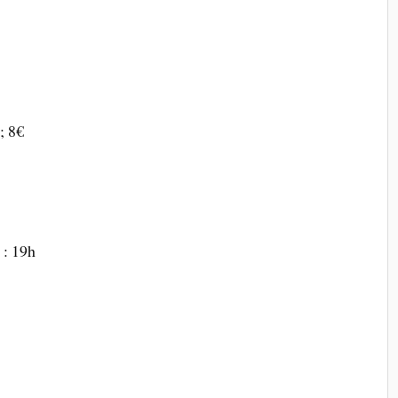
; 8€
 : 19h